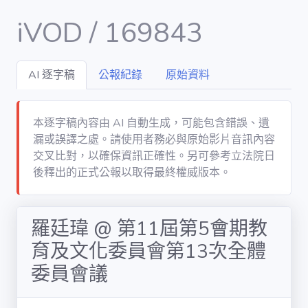
iVOD / 169843
AI 逐字稿
公報紀錄
原始資料
Dashboard
DATA
本逐字稿內容由 AI 自動生成，可能包含錯誤、遺
漏或誤譯之處。請使用者務必與原始影片音訊內容
會議 / meet
交叉比對，以確保資訊正確性。另可參考立法院日
後釋出的正式公報以取得最終權威版本。
議案 / bill
羅廷瑋 @ 第11屆第5會期教
立委 / legislator
育及文化委員會第13次全體
委員會議
委員會 /
committee