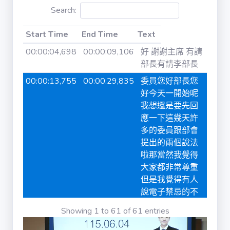
Search:
iVOD / ivod
Start Time
End Time
Text
法律 / law
Start Time
End Time
Text
00:00:04,698
00:00:09,106
好 謝謝主席 有請
部長有請李部長
法律條文 /
00:00:13,755
00:00:29,835
委員您好部長您
law_content
好今天一開始呢
我想還是要先回
應一下這幾天許
公報 / gazette
多的委員跟部會
提出的兩個說法
公報章節 /
啦那當然我覺得
gazette_agenda
大家都非常尊重
但是我覺得有人
說電子禁忌的不
書面質詢 /
interpellation
能用基本法
Showing 1 to 61 of 61 entries
00:00:30,416
00:00:52,698
第二有人說如果