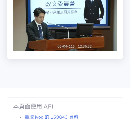
投票記錄 / vote
只有電子競技拉
出來做基本法對
其他的運動不公
平我認為這兩個
說法呢都必須先
講清楚否則後續
在討論的時候很
容易被錯誤的前
提給帶偏了首先
針對能不能用基
本法這件事情呢
我想我認為講的
更精確一點基本
法重點是在一個
跨領域跨部會
本頁面使用 API
00:00:54,059
00:01:12,207
既有的法治分散
的政策領域中先
抓取 ivod 的 169843 資料
確立了國家整個