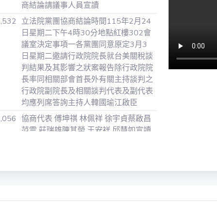
商結論請議事人員宣讀
0,532
立法院黨團協商結論時間115年2月24
日星期二下午4時30分地點紅樓302會
議室決定事項一各黨團同意原定3月3
日星期二邀請行政院院長就台美關稅談
判結果及其影響之狀案報告除行政院院
長率同相關部會首長外有關主持談判之
行政院副院長及相關談判代表及副代表
均應列席答詢主持人韓國瑜江啟臣
9,056
協商代表 傅坤祺 林佩祥 徐宇貞蔡啟昌
范雲 莊瑞雄陳其榮 王安祥 邱慧如宣讀
完畢
0,326
五一通過115年2月24日朝野黨團協商
結論經決定如下一各黨團同意原定3月
3日星期二邀請行政院院長就台美關稅
談判結果及其影響之專案報告除行政院
院長率同相關部會首長外有關主持談判
之行政院副院長及相關