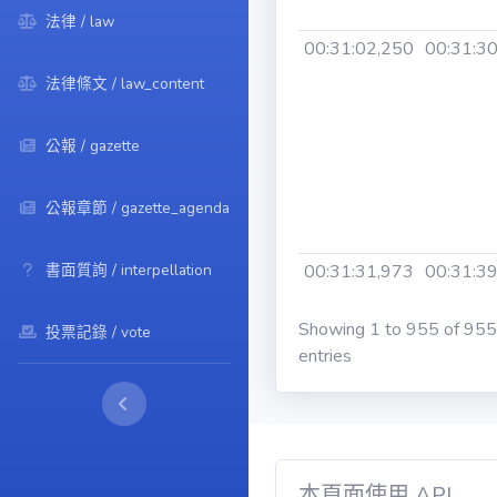
法律 / law
00:31:02,250
00:31:3
法律條文 / law_content
公報 / gazette
公報章節 / gazette_agenda
書面質詢 / interpellation
00:31:31,973
00:31:3
Showing 1 to 955 of 955
投票記錄 / vote
entries
00:31:44,926
00:32:1
本頁面使用 API