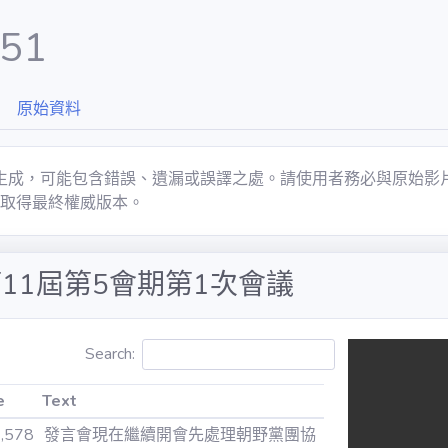
251
原始資料
自動生成，可能包含錯誤、遺漏或誤譯之處。請使用者務必與原始
取得最終權威版本。
第11屆第5會期第1次會議
Search:
e
Text
e
Text
6,578
發言會現在繼續開會先處理朝野黨團協