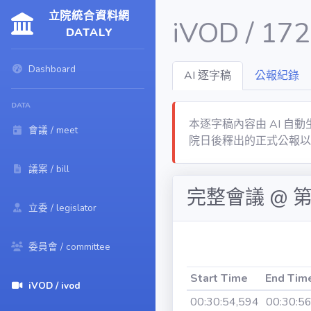
立院統合資料網
iVOD / 17
DATALY
Dashboard
AI 逐字稿
公報紀錄
DATA
本逐字稿內容由 AI 
會議 / meet
院日後釋出的正式公報以
議案 / bill
完整會議 @ 
立委 / legislator
委員會 / committee
Start Time
End Tim
iVOD / ivod
Start Time
End Tim
00:30:54,594
00:30:5