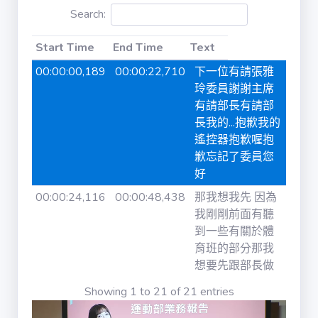
Search:
iVOD / ivod
Start Time
End Time
Text
法律 / law
Start Time
End Time
Text
00:00:00,189
00:00:22,710
下一位有請張雅
玲委員謝謝主席
有請部長有請部
法律條文 /
law_content
長我的...抱歉我的
遙控器抱歉喔抱
歉忘記了委員您
公報 / gazette
好
00:00:24,116
00:00:48,438
那我想我先 因為
公報章節 /
我剛剛前面有聽
gazette_agenda
到一些有關於體
育班的部分那我
想要先跟部長做
書面質詢 /
interpellation
一個釐清就是說
Showing 1 to 21 of 21 entries
剛剛我聽到說我
們會去調整讓這