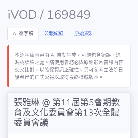
iVOD / 169849
AI 逐字稿
公報紀錄
原始資料
Dashboard
DATA
本逐字稿內容由 AI 自動生成，可能包含錯誤、遺
漏或誤譯之處。請使用者務必與原始影片音訊內容
會議 / meet
交叉比對，以確保資訊正確性。另可參考立法院日
後釋出的正式公報以取得最終權威版本。
議案 / bill
張雅琳 @ 第11屆第5會期教
立委 / legislator
育及文化委員會第13次全體
委員會議
委員會 /
committee