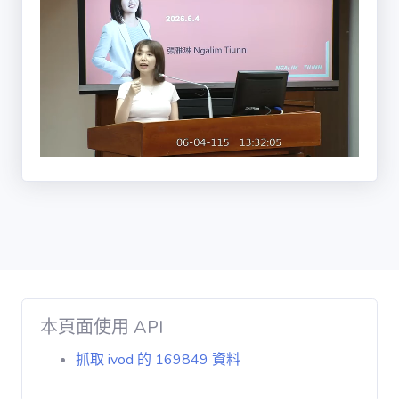
投票記錄 / vote
個奪牌率就是計
算的這個比例下
降我覺得這是一
個值得肯定的方
向但是呢 剛剛還
有講就是這些孩
子要申訴其實坦
白說在學校裡的
環境特別是有很
多的原住民是鄰
鄉背井
00:00:49,139
00:01:07,910
他很難跟老師申
訴因為過去在小
學階段的申訴都
本頁面使用 API
是透過家長來完
成的所以我覺得
抓取 ivod 的 169849 資料
如何讓孩子有機
會表達我覺得這