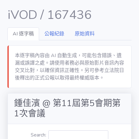
iVOD / 167436
AI 逐字稿
公報紀錄
原始資料
Dashboard
DATA
本逐字稿內容由 AI 自動生成，可能包含錯誤、遺
漏或誤譯之處。請使用者務必與原始影片音訊內容
會議 / meet
交叉比對，以確保資訊正確性。另可參考立法院日
後釋出的正式公報以取得最終權威版本。
議案 / bill
鍾佳濱 @ 第11屆第5會期第
立委 / legislator
1次會議
委員會 /
committee
Search: