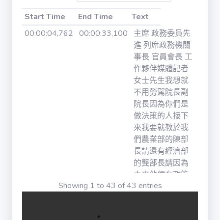
iVOD / ivod
Start Time
End Time
Text
Start Time
End Time
Text
00:00:04,762
00:00:33,100
主席 政務委員先
進 列席政務機關
法律 / law
事長 官員會長 工
作夥伴媒體記者
法律條文 /
女士先生我想就
law_content
不用勞駕院長副
院長因為你們是
公報 / gazette
做決策的人接下
來我要就教於我
們農業部的陳部
公報章節 /
長請還有經濟部
gazette_agenda
的龔部長請因為
未來他們在政策
書面質詢 /
Showing 1 to 43 of 43 entries
的執行上需要我
interpellation
們院裡面來支持
所以一定 你坐在