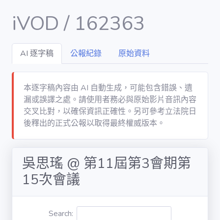
iVOD / 162363
AI 逐字稿
公報紀錄
原始資料
Dashboard
DATA
本逐字稿內容由 AI 自動生成，可能包含錯誤、遺
漏或誤譯之處。請使用者務必與原始影片音訊內容
會議 / meet
交叉比對，以確保資訊正確性。另可參考立法院日
後釋出的正式公報以取得最終權威版本。
議案 / bill
吳思瑤 @ 第11屆第3會期第
立委 / legislator
15次會議
委員會 /
committee
Search: