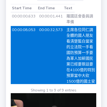
iVOD / ivod
Start Time
End Time
Text
Start Time
End Time
Text
00:00:00,633
00:00:01,441
羅國廷會委員請
準備
法律 / law
00:00:08,053
00:00:32,573
主席各位同仁請
全體的國人朋友
法律條文 /
law_content
看清楚藍白當家
的立法院一手看
國防預算一手要
公報 / gazette
為軍人加薪國民
黨已經要狠話要
在4100億的特別
公報章節 /
gazette_agenda
預算當中大砍
1500億的國土安
全預算但是今天
書面質詢 /
Showing 1 to 9 of 9 entries
國民黨卻又抗國
interpellation
家支凱
00:00:33,695
00:01:00,784
比伊徽增加國庫