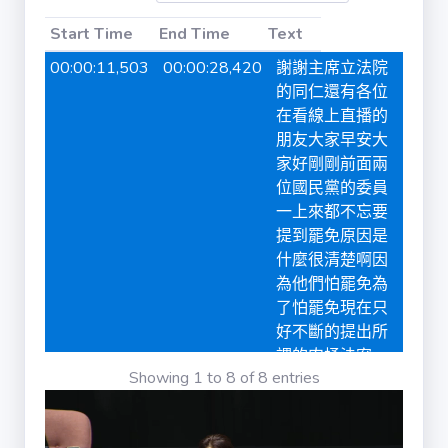
iVOD / ivod
Start Time
End Time
Text
Start Time
End Time
Text
00:00:11,503
00:00:28,420
謝謝主席立法院
的同仁還有各位
法律 / law
在看線上直播的
朋友大家早安大
法律條文 /
家好剛剛前面兩
law_content
位國民黨的委員
一上來都不忘要
公報 / gazette
提到罷免原因是
什麼很清楚啊因
為他們怕罷免為
公報章節 /
了怕罷免現在只
gazette_agenda
好不斷的提出所
謂的肉桶法案
書面質詢 /
Showing 1 to 8 of 8 entries
00:00:29,361
00:00:58,841
不斷的透過幫自
interpellation
己展現出假象就
是好像自己很照