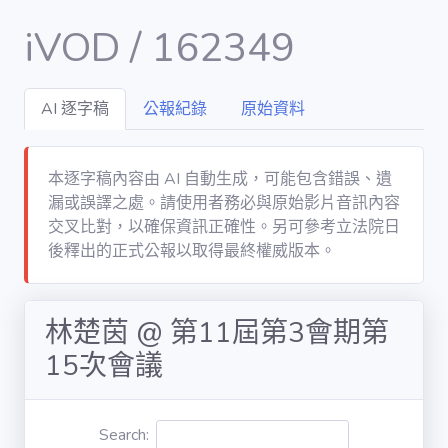
iVOD / 162349
AI 逐字稿
公報紀錄
原始資料
Dashboard
DATA
本逐字稿內容由 AI 自動生成，可能包含錯誤、遺
漏或誤譯之處。請使用者務必與原始影片音訊內容
會議 / meet
交叉比對，以確保資訊正確性。另可參考立法院日
後釋出的正式公報以取得最終權威版本。
議案 / bill
林楚茵 @ 第11屆第3會期第
立委 / legislator
15次會議
委員會 /
committee
Search: