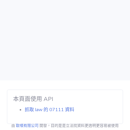
iVOD / ivod
法律 / law
法律條文 /
law_content
公報 / gazette
公報章節 /
gazette_agenda
本頁面使用 API
書面質詢 /
抓取 law 的 07111 資料
interpellation
由
歐噴有限公司
開發，目的是是立法院資料更透明更容易被使用