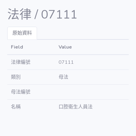
法律 / 07111
原始資料
Dashboard
Field
Value
DATA
法律編號
07111
會議 / meet
類別
母法
議案 / bill
母法編號
立委 / legislator
名稱
口腔衛生人員法
委員會 /
committee