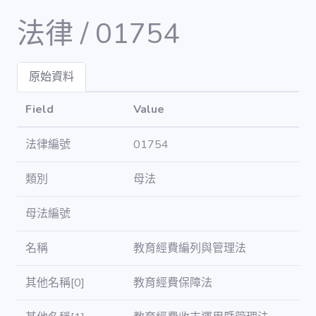
法律 / 01754
原始資料
Dashboard
Field
Value
DATA
法律編號
01754
會議 / meet
類別
母法
議案 / bill
母法編號
立委 / legislator
名稱
教育經費編列與管理法
其他名稱[0]
教育經費保障法
委員會 /
committee