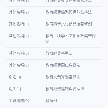
其他名稱[1]
教育經費收支運用暨管理法
iVOD / ivod
其他名稱[2]
教育經費編列與保障基準法
法律 / law
其他名稱[3]
教育科學文化預算編審條例
其他名稱[4]
教育、科學、文化預算編審條
法律條文 /
law_content
例
其他名稱[5]
教育經費基準法
公報 / gazette
其他名稱[6]
教育經費國庫負擔法
公報章節 /
gazette_agenda
別名[0]
教科文預算編審條例
別名[1]
教育經費編制與管理法
書面質詢 /
interpellation
主管機關[0]
教育部